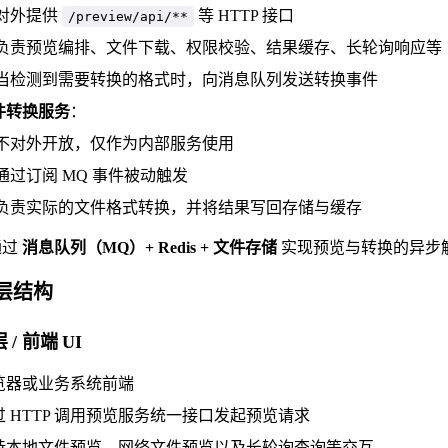
对外提供
等 HTTP 接口
/preview/api/**
负责预览编排、文件下载、权限校验、结果缓存、长轮询响应等
当检测到需要转换的格式时，向消息队列发送转换事件
件转换服务
：
不对外开放，仅作为内部服务使用
通过订阅 MQ 事件被动触发
负责实际的文件格式转换，并将结果写回存储与缓存
通过
消息队列（MQ）+ Redis + 文件存储
实现预览与转换的异步
分层结构
 / 前端 UI
览器或业务系统前端
过 HTTP 调用预览服务统一接口发起预览请求
持本地文件预览、网络文件预览以及长轮询查询等交互