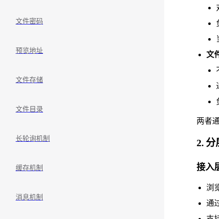
文件密码
预览地址
文
文件存储
文件目录
两者
长轮询机制
2. 
接入层
缓存机制
浏
消息机制
通
支