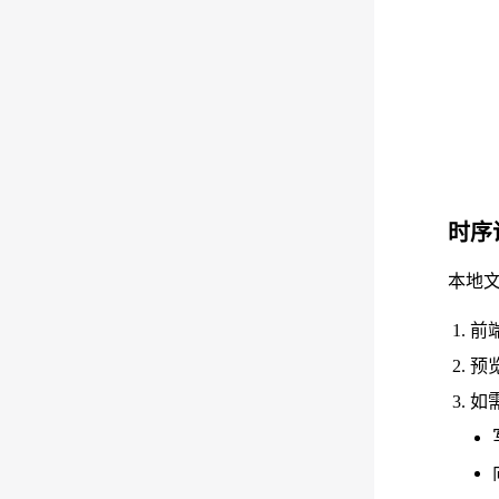
时序
本地
前
预
如