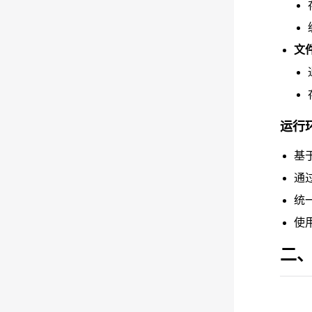
文
运行
基
通
统
使
二、