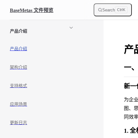
Skip to content
Search
BaseMetas 文件预览
Ctrl
K
Sidebar Navigation
产品介绍
产
产品介绍
一、
架构介绍
新一
支持格式
为企业
应用场景
图、
同效
更新日志
1.