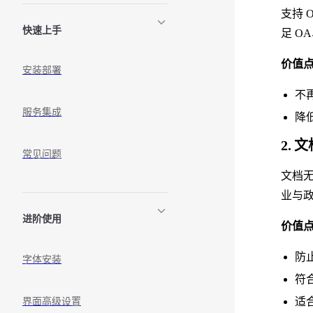
支持 
快速上手
足 O
价值
安装部署
不
服务集成
降
2.
常见问题
文档
业与
进阶使用
价值
防
字体安装
符
适
界面高级设置