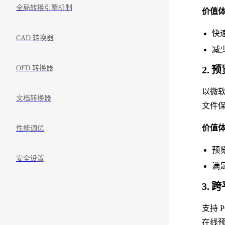
全局转换引擎机制
价值
快
CAD 转换器
减
OFD 转换器
2.
以微软
文档转换器
文件
价值
性能调优
预
安全设置
满
3.
支持 
在线