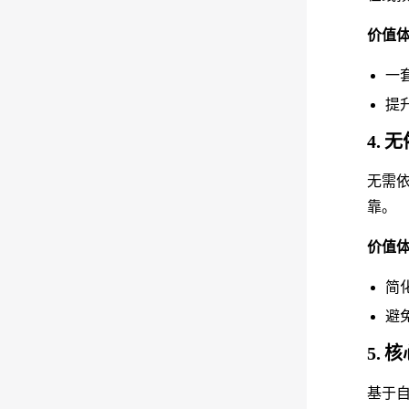
价值
一
提
4.
无需依
靠。
价值
简
避
5.
基于