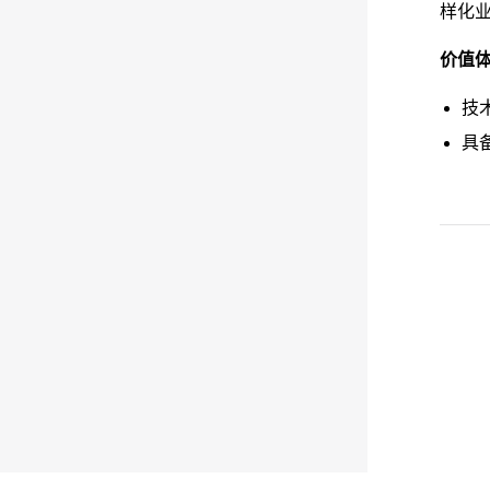
样化
价值
技
具
Pager