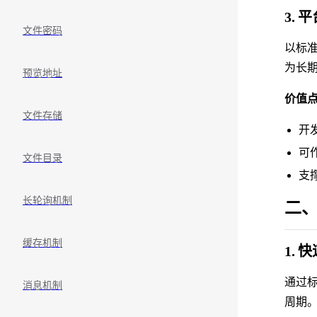
3.
文件密码
以标准
为长
预览地址
价值
文件存储
开
可
文件目录
支
长轮询机制
二、
缓存机制
1.
通过
消息机制
周期