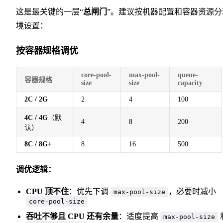
这是最关键的一层“
总闸门
”。建议按机器配置和容器资源分
境设置：
按容器规格调优
core-pool-
max-pool-
queue-
容器规格
size
size
capacity
2C / 2G
2
4
100
4C / 4G
（默
4
8
200
认）
8C / 8G+
8
16
500
调优逻辑：
CPU 顶不住
：优先下调
，必要时减小
max-pool-size
core-pool-size
吞吐不够且 CPU 还有余量
：适度提高
max-pool-size