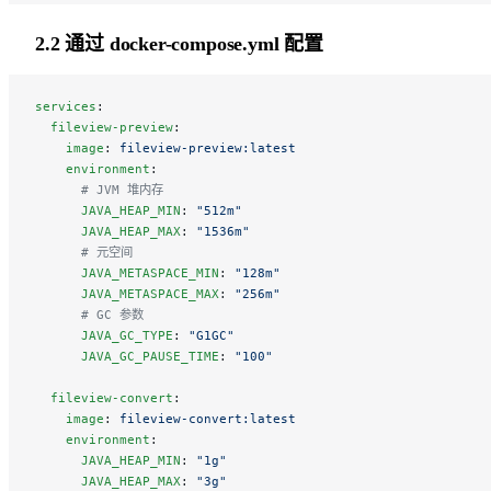
2.2 通过 docker-compose.yml 配置
services
:
  fileview-preview
:
    image
: 
fileview-preview:latest
    environment
:
      # JVM 堆内存
      JAVA_HEAP_MIN
: 
"512m"
      JAVA_HEAP_MAX
: 
"1536m"
      # 元空间
      JAVA_METASPACE_MIN
: 
"128m"
      JAVA_METASPACE_MAX
: 
"256m"
      # GC 参数
      JAVA_GC_TYPE
: 
"G1GC"
      JAVA_GC_PAUSE_TIME
: 
"100"
  fileview-convert
:
    image
: 
fileview-convert:latest
    environment
:
      JAVA_HEAP_MIN
: 
"1g"
      JAVA_HEAP_MAX
: 
"3g"