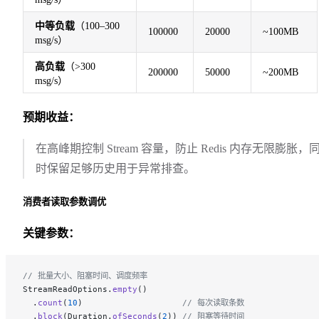
中等负载
（100–300
100000
20000
~100MB
msg/s）
高负载
（>300
200000
50000
~200MB
msg/s）
预期收益：
在高峰期控制 Stream 容量，防止 Redis 内存无限膨胀，
时保留足够历史用于异常排查。
消费者读取参数调优
关键参数：
// 批量大小、阻塞时间、调度频率
StreamReadOptions.
empty
()
  .
count
(
10
)                    
// 每次读取条数
  .
block
(Duration.
ofSeconds
(
2
)) 
// 阻塞等待时间