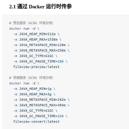
2.1 通过 Docker 运行时传参
# 预览服务（4C8G 环境示例）
docker
 run
 -d
 \
  -e
 JAVA_HEAP_MIN=512m
 \
  -e
 JAVA_HEAP_MAX=1536m
 \
  -e
 JAVA_METASPACE_MIN=128m
 \
  -e
 JAVA_METASPACE_MAX=256m
 \
  -e
 JAVA_GC_TYPE=G1GC
 \
  -e
 JAVA_GC_PAUSE_TIME=
100
 \
  fileview-preview:latest
# 转换服务（4C8G 环境示例）
docker
 run
 -d
 \
  -e
 JAVA_HEAP_MIN=1g
 \
  -e
 JAVA_HEAP_MAX=3g
 \
  -e
 JAVA_METASPACE_MIN=192m
 \
  -e
 JAVA_METASPACE_MAX=384m
 \
  -e
 JAVA_GC_TYPE=G1GC
 \
  -e
 JAVA_GC_PAUSE_TIME=
150
 \
  fileview-convert:latest