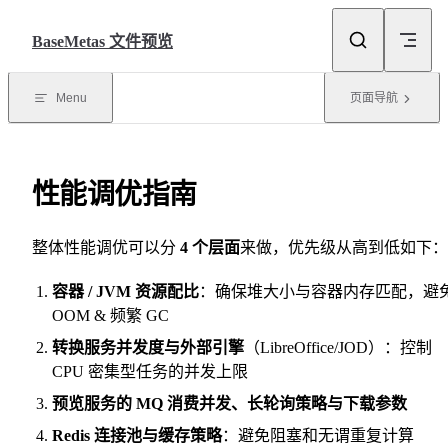
Skip to content
BaseMetas 文件预览
Menu
页面导航
性能调优指南
整体性能调优可以分
4 个层面
来做，优先级从高到低如下：
容器 / JVM 资源配比
：确保堆大小与容器内存匹配，避
OOM & 频繁 GC
转换服务并发度与外部引擎
（LibreOffice/JOD）：控制
CPU 密集型任务的并发上限
预览服务的 MQ 消费并发、长轮询策略与下载参数
Redis 连接池与缓存策略
：避免阻塞和无谓重复计算