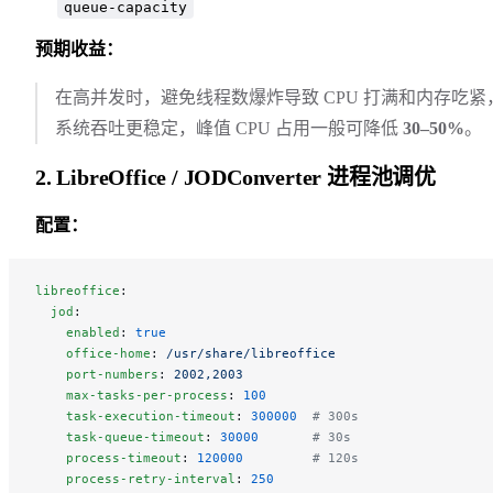
queue-capacity
预期收益：
在高并发时，避免线程数爆炸导致 CPU 打满和内存吃紧
系统吞吐更稳定，峰值 CPU 占用一般可降低
30–50%
。
2. LibreOffice / JODConverter 进程池调优
配置：
libreoffice
:
  jod
:
    enabled
: 
true
    office-home
: 
/usr/share/libreoffice
    port-numbers
: 
2002,2003
    max-tasks-per-process
: 
100
    task-execution-timeout
: 
300000
  # 300s
    task-queue-timeout
: 
30000
       # 30s
    process-timeout
: 
120000
         # 120s
    process-retry-interval
: 
250