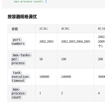
    max-process-count
: 
1
按容器规格调优
2C4G
4C8G
8C1
参数
2002
port-
2002,2003
2002,2003,2004,2005
200
numbers
个）
max-tasks-
per-
50
100
200
process
task-
execution-
180000
240000
3000
timeout
max-
process-
1
2
4
count