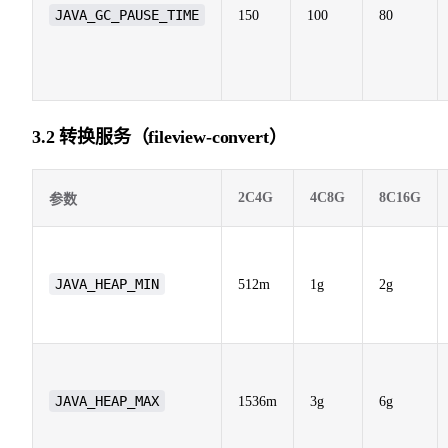
JAVA_GC_PAUSE_TIME
150
100
80
3.2 转换服务（fileview-convert）
2C4G
4C8G
8C16G
参数
JAVA_HEAP_MIN
512m
1g
2g
JAVA_HEAP_MAX
1536m
3g
6g