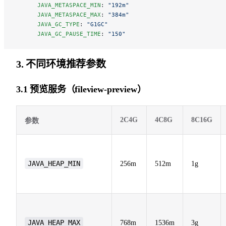
      JAVA_METASPACE_MIN
: 
"192m"
      JAVA_METASPACE_MAX
: 
"384m"
      JAVA_GC_TYPE
: 
"G1GC"
      JAVA_GC_PAUSE_TIME
: 
"150"
3. 不同环境推荐参数
3.1 预览服务（fileview-preview）
2C4G
4C8G
8C16G
参数
JAVA_HEAP_MIN
256m
512m
1g
JAVA_HEAP_MAX
768m
1536m
3g