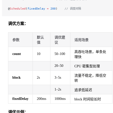
@
Scheduled
(
fixedDelay
 =
 200
)    
// 调度间隔
调优方案：
默认
调优建
参数
适用场景
值
议
高吞吐场景，单条处
count
10
50–100
理快
20–50
CPU 密集型处理
流量不稳定，降低空
block
2s
3–5s
转
1–2s
追求低延迟
fixedDelay
200ms
1000ms
block 时间较长时
调优示例：