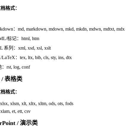
文档格式：
kdown：md, markdown, mdown, mkd, mkdn, mdwn, mdtxt, mdx
ML/标记：html, htm
 系列：xml, xsd, xsl, xslt
LaTeX：tex, ltx, bib, cls, sty, ins, dtx
rst, log, conf
l / 表格类
文档格式：
 xlsx, xlsm, xlt, xltx, xltm, ods, ots, fods
 xlam, et, ett, csv
rPoint / 演示类