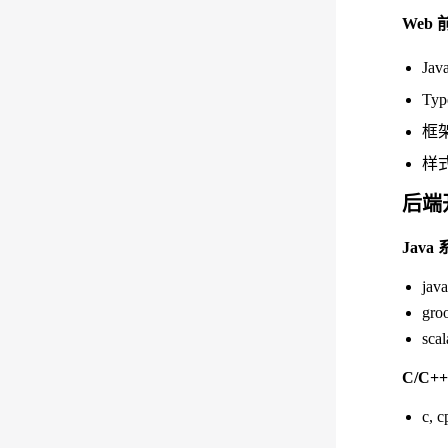
Web
Java
Typ
框架：
样式：
后端
Java
java
groo
scal
C/C+
c, c