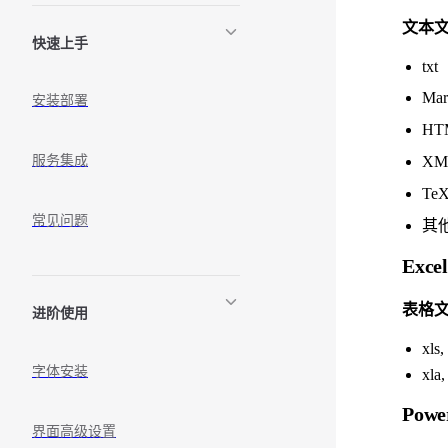
文本
快速上手
txt
Mar
安装部署
HT
XML
服务集成
TeX/
常见问题
其他：
Exce
表格
进阶使用
xls,
字体安装
xla,
Powe
界面高级设置