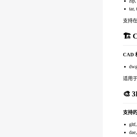
zip,
tar,
支持
🏗️
CAD
dwg
适用
🎨 
支持的
gltf
dae