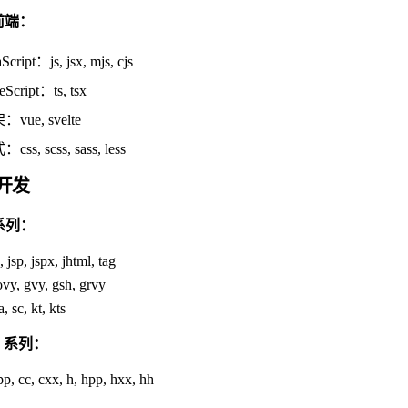
 前端：
Script：js, jsx, mjs, cjs
eScript：ts, tsx
vue, svelte
css, scss, sass, less
开发
 系列：
, jsp, jspx, jhtml, tag
vy, gvy, gsh, grvy
a, sc, kt, kts
+ 系列：
pp, cc, cxx, h, hpp, hxx, hh