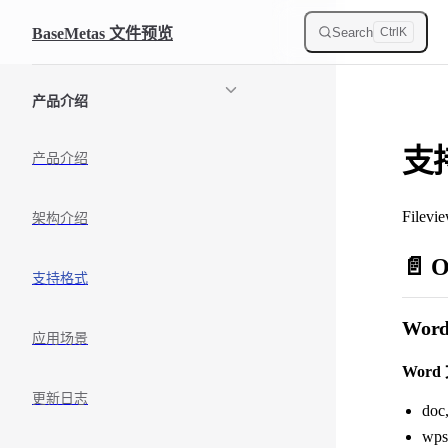
Skip to content
Search
BaseMetas 文件预览
Ctrl
K
Sidebar Navigation
产品介绍
支
产品介绍
Fil
架构介绍
📄 
支持格式
Wor
应用场景
Wor
更新日志
doc
wps,