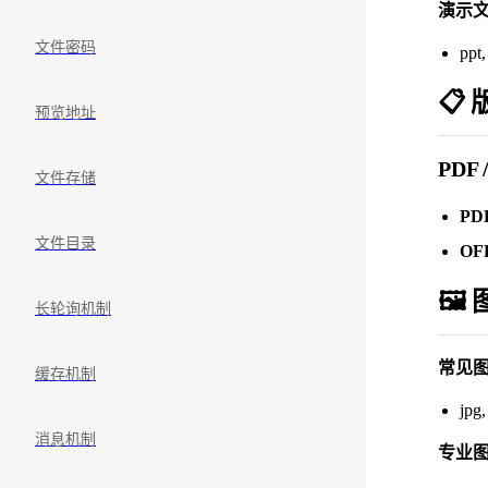
演示
文件密码
ppt,
📋
预览地址
PDF 
文件存储
PD
文件目录
OF
🖼️
长轮询机制
常见
缓存机制
jpg,
消息机制
专业