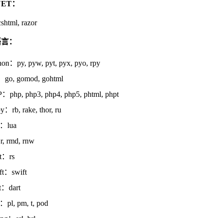
.NET：
cshtml, razor
语言：
hon：py, pyw, pyt, pyx, pyo, rpy
go, gomod, gohtml
：php, php3, php4, php5, phtml, phpt
y：rb, rake, thor, ru
：lua
, rmd, rnw
t：rs
ft：swift
t：dart
l：pl, pm, t, pod