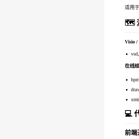
适用
🗺
Visio
vsd,
在线
b
dr
xm
💻 
前端