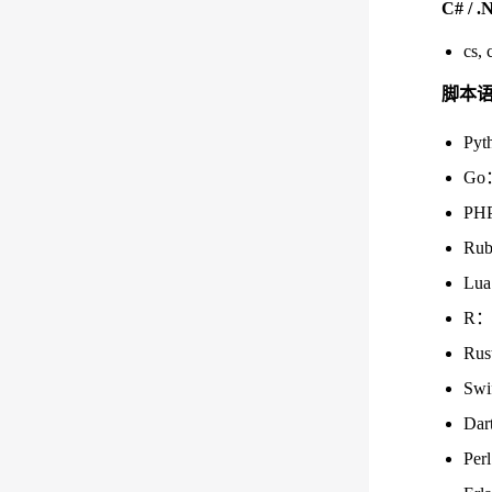
C# / 
cs, 
脚本
Pyt
Go：
PHP
Rub
Lua
R：r
Rus
Swi
Dar
Per