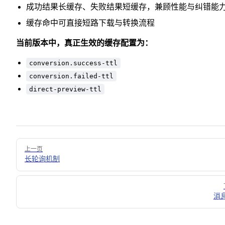
成功结果长缓存、失败结果短缓存，兼顾性能与纠错能
缓存命中可直接短路下载与转换流程
当前版本中，真正生效的缓存配置为：
conversion.success-ttl
conversion.failed-ttl
direct-preview-ttl
Pager
上一页
长轮询机制
消